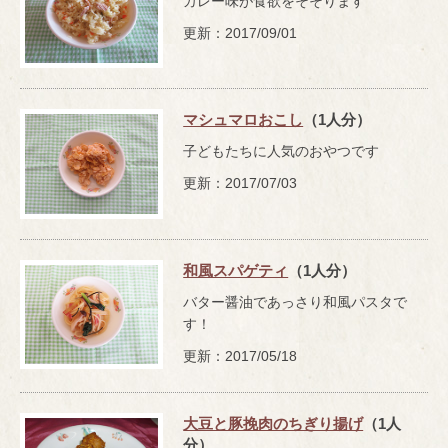
カレー味が食欲をそそります
更新：2017/09/01
マシュマロおこし
（1人分）
子どもたちに人気のおやつです
更新：2017/07/03
和風スパゲティ
（1人分）
バター醤油であっさり和風パスタで
す！
更新：2017/05/18
大豆と豚挽肉のちぎり揚げ
（1人
分）