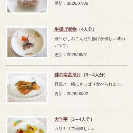
更新：2026/07/06
生揚げ煮物
（4人分）
煮汁がしみこんだ生揚げが優しい味わ
いです。
更新：2026/06/01
鮭の南蛮漬け
（3～4人分）
野菜と一緒にさっぱり食べられます。
更新：2026/03/02
大学芋
（3～4人分）
カリカリで美味しい♪