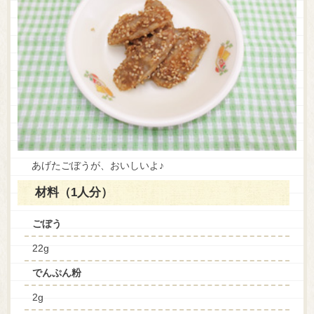
あげたごぼうが、おいしいよ♪
材料（1人分）
ごぼう
22g
でんぷん粉
2g