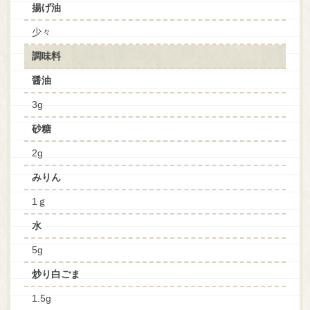
揚げ油
少々
調味料
醤油
3g
砂糖
2g
みりん
1ｇ
水
5g
炒り白ごま
1.5g