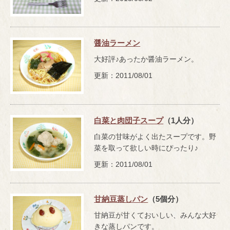
醤油ラーメン
大好評♪あったか醤油ラーメン。
更新：2011/08/01
白菜と肉団子スープ
（1人分）
白菜の甘味がよく出たスープです。野
菜を取って欲しい時にぴったり♪
更新：2011/08/01
甘納豆蒸しパン
（5個分）
甘納豆が甘くておいしい、みんな大好
きな蒸しパンです。