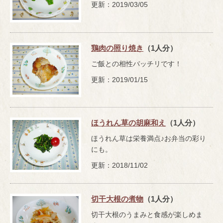
更新：2019/03/05
鶏肉の照り焼き
（1人分）
ご飯との相性バッチリです！
更新：2019/01/15
ほうれん草の胡麻和え
（1人分）
ほうれん草は栄養満点♪お弁当の彩り
にも。
更新：2018/11/02
切干大根の煮物
（1人分）
切干大根のうまみと食感が楽しめま