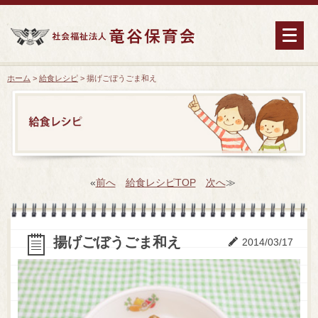
ホーム
>
給食レシピ
> 揚げごぼうごま和え
«
前へ
給食レシピTOP
次へ
≫
揚げごぼうごま和え
2014/03/17