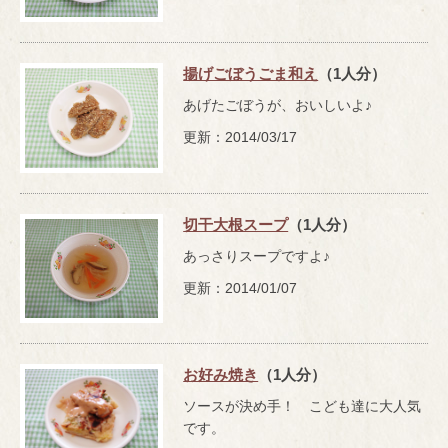
揚げごぼうごま和え
（1人分）
あげたごぼうが、おいしいよ♪
更新：2014/03/17
切干大根スープ
（1人分）
あっさりスープですよ♪
更新：2014/01/07
お好み焼き
（1人分）
ソースが決め手！ こども達に大人気
です。