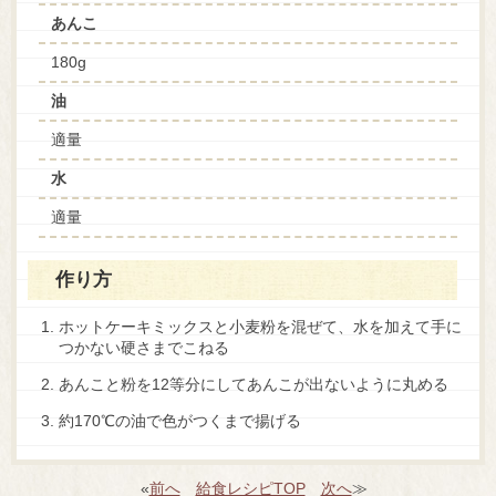
あんこ
180g
油
適量
水
適量
作り方
ホットケーキミックスと小麦粉を混ぜて、水を加えて手に
つかない硬さまでこねる
あんこと粉を12等分にしてあんこが出ないように丸める
約170℃の油で色がつくまで揚げる
«
前へ
給食レシピTOP
次へ
≫