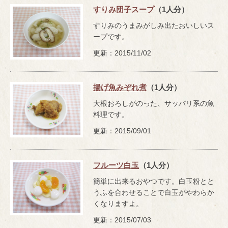
すりみ団子スープ
（1人分）
すりみのうまみがしみ出たおいしいス
ープです。
更新：2015/11/02
揚げ魚みぞれ煮
（1人分）
大根おろしがのった、サッパリ系の魚
料理です。
更新：2015/09/01
フルーツ白玉
（1人分）
簡単に出来るおやつです。白玉粉とと
うふを合わせることで白玉がやわらか
くなりますよ。
更新：2015/07/03