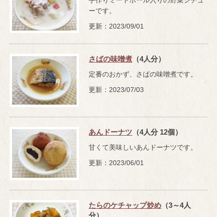
手作りミートボール入りの野菜シチュ
ーです。
更新：2023/09/01
さばの味噌煮
（4人分）
定番のおかず、さばの味噌煮です。
更新：2023/07/03
あんドーナツ
（4人分 12個）
甘くて美味しいあんドーナツです。
更新：2023/06/01
たらのケチャップ炒め
（3～4人
分）