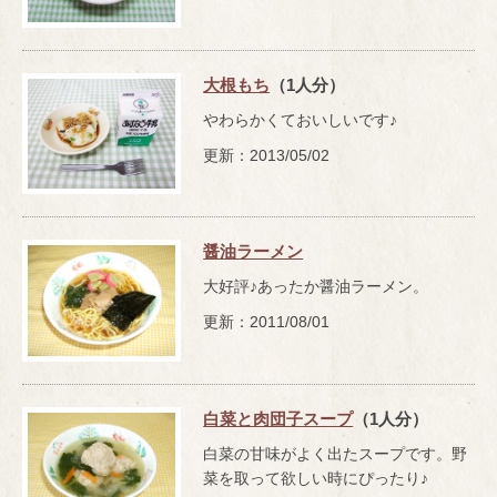
大根もち
（1人分）
やわらかくておいしいです♪
更新：2013/05/02
醤油ラーメン
大好評♪あったか醤油ラーメン。
更新：2011/08/01
白菜と肉団子スープ
（1人分）
白菜の甘味がよく出たスープです。野
菜を取って欲しい時にぴったり♪