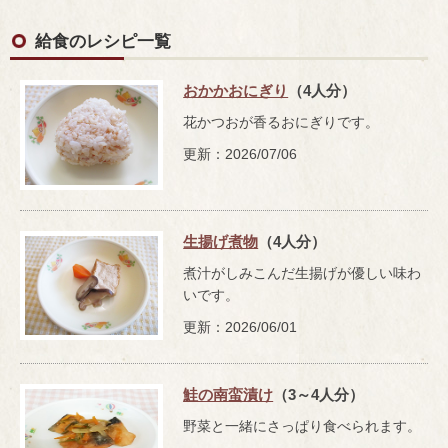
給食のレシピ一覧
おかかおにぎり
（4人分）
花かつおが香るおにぎりです。
更新：2026/07/06
生揚げ煮物
（4人分）
煮汁がしみこんだ生揚げが優しい味わ
いです。
更新：2026/06/01
鮭の南蛮漬け
（3～4人分）
野菜と一緒にさっぱり食べられます。