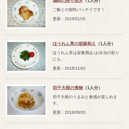
鶏肉の照り焼き
（1人分）
ご飯との相性バッチリです！
更新：2019/01/15
ほうれん草の胡麻和え
（1人分）
ほうれん草は栄養満点♪お弁当の彩り
にも。
更新：2018/11/02
切干大根の煮物
（1人分）
切干大根のうまみと食感が楽しめま
す。
更新：2018/09/03