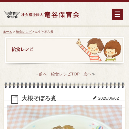
ホーム
>
給食レシピ
>
大根そぼろ煮
«
前へ
給食レシピTOP
次へ
≫
大根そぼろ煮
2025/06/02