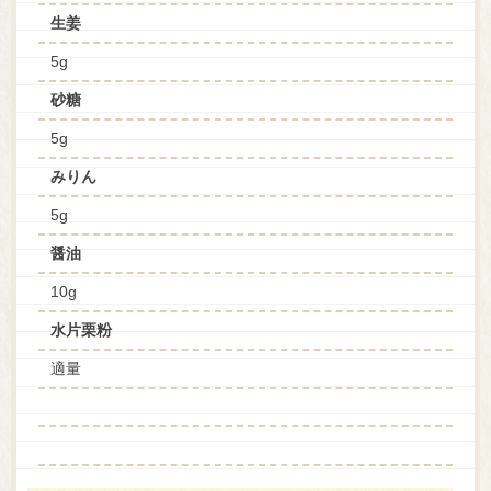
生姜
5g
砂糖
5g
みりん
5g
醤油
10g
水片栗粉
適量