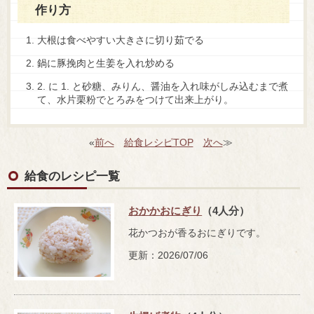
作り方
大根は食べやすい大きさに切り茹でる
鍋に豚挽肉と生姜を入れ炒める
2. に 1. と砂糖、みりん、醤油を入れ味がしみ込むまで煮
て、水片栗粉でとろみをつけて出来上がり。
«
前へ
給食レシピTOP
次へ
≫
給食のレシピ一覧
おかかおにぎり
（4人分）
花かつおが香るおにぎりです。
更新：2026/07/06