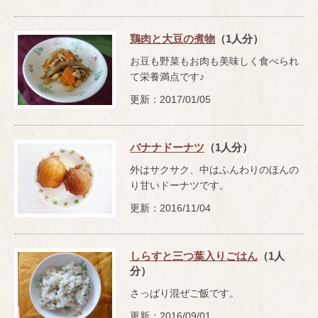
鶏肉と大豆の煮物
（1人分）
お豆も野菜もお肉も美味しく食べられ
て栄養満点です♪
更新：2017/01/05
バナナドーナツ
（1人分）
外はサクサク、中はふんわりのほんの
り甘いドーナツです。
更新：2016/11/04
しらすと三つ葉入りごはん
（1人
分）
さっぱり混ぜご飯です。
更新：2016/09/01