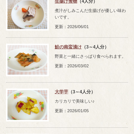
生揚げ煮物
（4人分）
煮汁がしみこんだ生揚げが優しい味わ
いです。
更新：2026/06/01
鮭の南蛮漬け
（3～4人分）
野菜と一緒にさっぱり食べられます。
更新：2026/03/02
大学芋
（3～4人分）
カリカリで美味しい♪
更新：2026/01/05