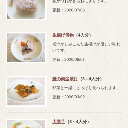
花かつおが香るおにぎりです。
更新：2026/07/06
生揚げ煮物
（4人分）
煮汁がしみこんだ生揚げが優しい味わ
いです。
更新：2026/06/01
鮭の南蛮漬け
（3～4人分）
野菜と一緒にさっぱり食べられます。
更新：2026/03/02
大学芋
（3～4人分）