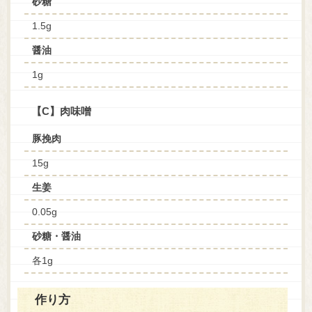
砂糖
1.5g
醤油
1g
【C】肉味噌
豚挽肉
15g
生姜
0.05g
砂糖・醤油
各1g
作り方