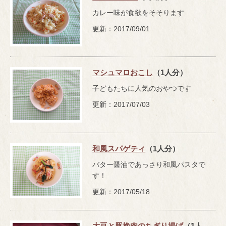
カレー味が食欲をそそります
更新：2017/09/01
マシュマロおこし
（1人分）
子どもたちに人気のおやつです
更新：2017/07/03
和風スパゲティ
（1人分）
バター醤油であっさり和風パスタで
す！
更新：2017/05/18
大豆と豚挽肉のちぎり揚げ
（1人