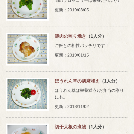
旬のブロッコリーは栄養たっぷり♪
更新：2019/03/05
鶏肉の照り焼き
（1人分）
ご飯との相性バッチリです！
更新：2019/01/15
ほうれん草の胡麻和え
（1人分）
ほうれん草は栄養満点♪お弁当の彩り
にも。
更新：2018/11/02
切干大根の煮物
（1人分）