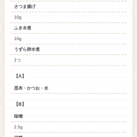
さつま揚げ
10g
ふき水煮
10g
うずら卵水煮
1つ
【A】
昆布・かつお・水
【B】
味噌
2.5g