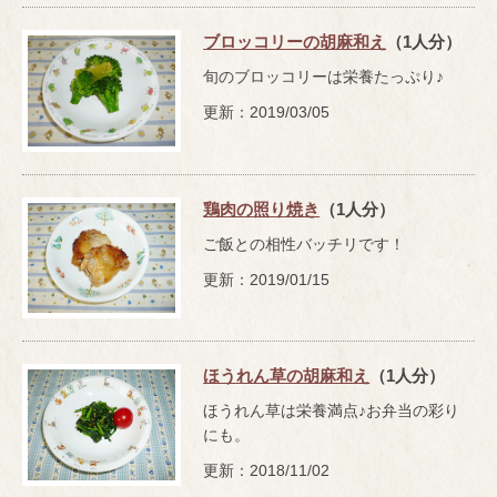
ブロッコリーの胡麻和え
（1人分）
旬のブロッコリーは栄養たっぷり♪
更新：2019/03/05
鶏肉の照り焼き
（1人分）
ご飯との相性バッチリです！
更新：2019/01/15
ほうれん草の胡麻和え
（1人分）
ほうれん草は栄養満点♪お弁当の彩り
にも。
更新：2018/11/02