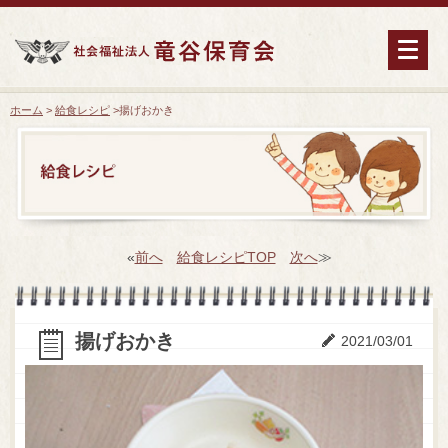
ホーム
>
給食レシピ
>
揚げおかき
«
前へ
給食レシピTOP
次へ
≫
揚げおかき
2021/03/01