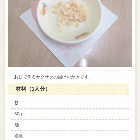
お餅で作るサクサクの揚げおかきです。
材料（1人分）
餅
30g
油
適量