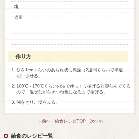
塩
適量
作り方
餅を1cmくらいのあられ状に乾燥（2週間くらいで半透
明）させる。
160℃～170℃くらいの油でゆっくり揚げると膨らんでくる
ので、混ぜながらきつね色になるまで揚げる。
油をきり、塩をふる。
«
前へ
給食レシピTOP
次へ
≫
給食のレシピ一覧